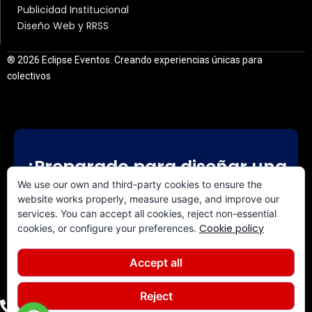
Publicidad Institucional
Diseño Web y RRSS
® 2026 Eclipse Eventos. Creando experiencias únicas para
colectivos
¿Preparado para diseñar una
experiencia a medida?
We use our own and third-party cookies to ensure the
website works properly, measure usage, and improve our
services. You can accept all cookies, reject non-essential
CONTACTA CON NOSOTROS
Cookie policy
cookies, or configure your preferences.
Accept all
Reject
+34 640 844 308