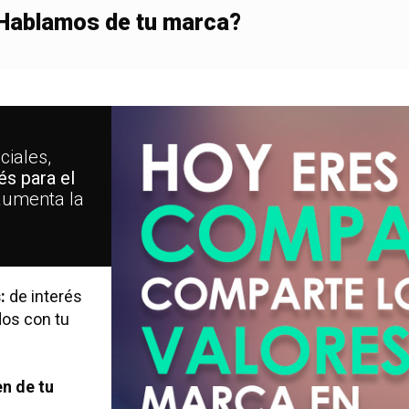
Hablamos de tu marca?
ciales,
s para el
 aumenta la
.
s:
de interés
dos con tu
n de tu