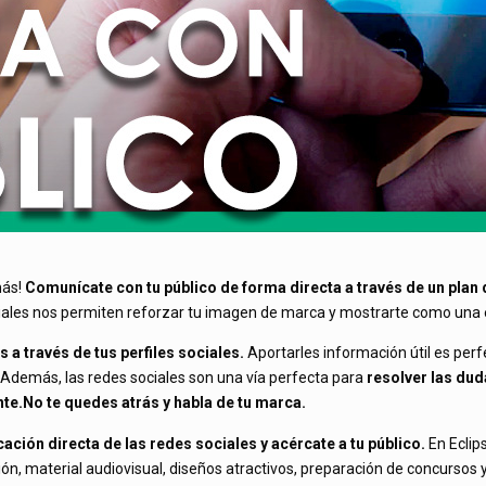
más!
Comunícate con tu público de forma directa a través de un plan 
ociales nos permiten reforzar tu imagen de marca y mostrarte como un
a través de tus perfiles sociales.
Aportarles información útil es perfe
demás, las redes sociales son una vía perfecta para
resolver las duda
nte.No te quedes atrás y habla de tu marca.
ción directa de las redes sociales y acércate a tu público.
En Eclip
tión, material audiovisual, diseños atractivos, preparación de concurso