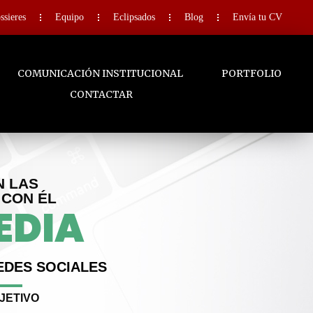
ssieres
Equipo
Eclipsados
Blog
Envía tu CV
COMUNICACIÓN INSTITUCIONAL
PORTFOLIO
CONTACTAR
N LAS
 CON ÉL
EDIA
EDES SOCIALES
BJETIVO