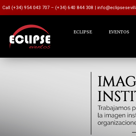
Call (+34) 954 043 707 – (+34) 640 844 308 | info@eclipsesevil
ECLIPSE
EVENTOS