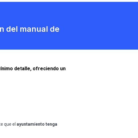
ón del manual de
nimo detalle, ofreciendo un
te que el
ayuntamiento tenga