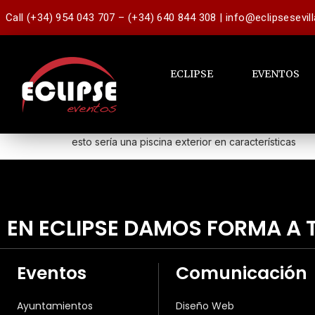
Call (+34) 954 043 707 – (+34) 640 844 308 | info@eclipsesevil
ECLIPSE
EVENTOS
esto sería una piscina exterior en características
EN ECLIPSE DAMOS FORMA A T
Eventos
Comunicación
Ayuntamientos
Diseño Web