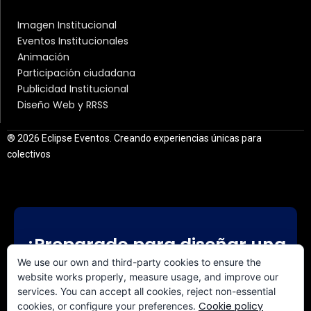
Imagen Institucional
Eventos Institucionales
Animación
Participación ciudadana
Publicidad Institucional
Diseño Web y RRSS
® 2026 Eclipse Eventos. Creando experiencias únicas para
colectivos
¿Preparado para diseñar una
experiencia a medida?
We use our own and third-party cookies to ensure the
website works properly, measure usage, and improve our
services. You can accept all cookies, reject non-essential
CONTACTA CON NOSOTROS
Cookie policy
cookies, or configure your preferences.