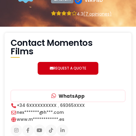
VERIFIED
4.3
(7 opiniones)
Contact Momentos
Films
REQUEST A QUOTE
WhatsApp
+34 6XXXXXXXXXX
69365XXXX
,
nex*******@h***.com
www.m************.es