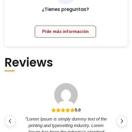
¿Tienes preguntas?
Pide más información
Reviews
5.0
4.0
m is simply dummy text of the
“Excelente servicio, el perso
nd typesetting industry. Lorem
amable y todo estuvo a ti
been the industry's standard
recomiendo totalment