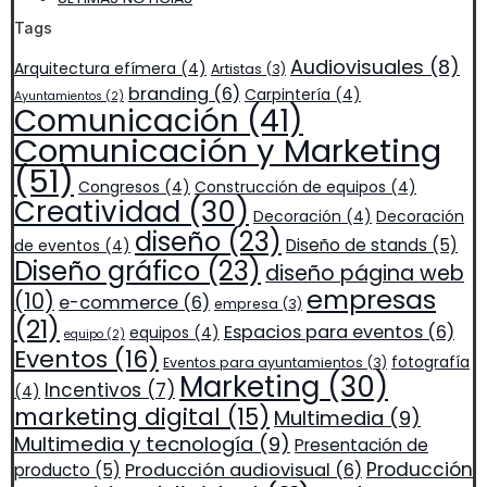
Tags
Audiovisuales
(8)
Arquitectura efímera
(4)
Artistas
(3)
branding
(6)
Carpintería
(4)
Ayuntamientos
(2)
Comunicación
(41)
Comunicación y Marketing
(51)
Congresos
(4)
Construcción de equipos
(4)
Creatividad
(30)
Decoración
(4)
Decoración
diseño
(23)
Diseño de stands
(5)
de eventos
(4)
Diseño gráfico
(23)
diseño página web
empresas
(10)
e-commerce
(6)
empresa
(3)
(21)
Espacios para eventos
(6)
equipos
(4)
equipo
(2)
Eventos
(16)
fotografía
Eventos para ayuntamientos
(3)
Marketing
(30)
Incentivos
(7)
(4)
marketing digital
(15)
Multimedia
(9)
Multimedia y tecnología
(9)
Presentación de
Producción
Producción audiovisual
(6)
producto
(5)