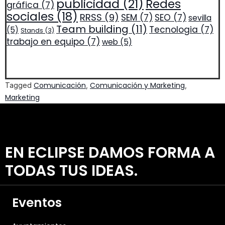
publicidad
(21)
Redes
gráfica
(7)
sociales
(18)
RRSS
(9)
SEM
(7)
SEO
(7)
sevilla
Team building
(11)
Tecnologia
(7)
(5)
Stands
(3)
trabajo en equipo
(7)
web
(5)
Comunicación
Comunicación y Marketing
Tagged
,
,
Marketing
EN ECLIPSE DAMOS FORMA A
TODAS TUS IDEAS.
Eventos