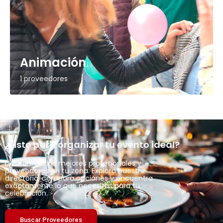
Animación
1 proveedores
¿Listo para organizar tu evento ideal?
Descubre a los mejores profesionales y
proveedores en tu zona. Explora nuestro
directorio, compara opciones y encuentra
exactamente lo que necesitas para tu
celebración.
Buscar Proveedores