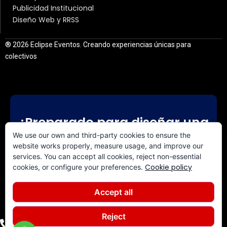
Publicidad Institucional
Diseño Web y RRSS
® 2026 Eclipse Eventos. Creando experiencias únicas para
colectivos
¿Preparado para diseñar una
experiencia a medida?
We use our own and third-party cookies to ensure the
website works properly, measure usage, and improve our
services. You can accept all cookies, reject non-essential
CONTACTA CON NOSOTROS
Cookie policy
cookies, or configure your preferences.
Accept all
Reject
+34 640 844 308