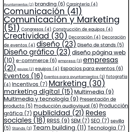
branding
(6)
Carpintería
(4)
Ayuntamientos
(2)
Comunicación
(41)
Comunicación y Marketing
(51)
Congresos
(4)
Construcción de equipos
(4)
Creatividad
(30)
Decoración
(4)
Decoración
diseño
(23)
Diseño de stands
(5)
de eventos
(4)
Diseño gráfico
(23)
diseño página web
empresas
(10)
e-commerce
(6)
empresa
(3)
(21)
Espacios para eventos
(6)
equipos
(4)
equipo
(2)
Eventos
(16)
fotografía
Eventos para ayuntamientos
(3)
Marketing
(30)
Incentivos
(7)
(4)
marketing digital
(15)
Multimedia
(9)
Multimedia y tecnología
(9)
Presentación de
Producción
Producción audiovisual
(6)
producto
(5)
publicidad
(21)
Redes
gráfica
(7)
sociales
(18)
RRSS
(9)
SEM
(7)
SEO
(7)
sevilla
Team building
(11)
Tecnologia
(7)
(5)
Stands
(3)