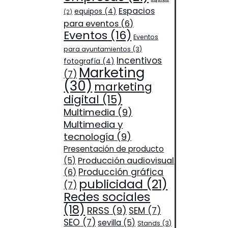
Espacios
equipos
(4)
(2)
para eventos
(6)
Eventos
(16)
Eventos
para ayuntamientos
(3)
Incentivos
fotografía
(4)
Marketing
(7)
(30)
marketing
digital
(15)
Multimedia
(9)
Multimedia y
tecnología
(9)
Presentación de producto
Producción audiovisual
(5)
Producción gráfica
(6)
publicidad
(21)
(7)
Redes sociales
(18)
RRSS
(9)
SEM
(7)
SEO
(7)
sevilla
(5)
Stands
(3)