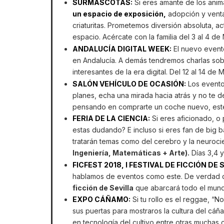
SURMASCOTAS:
Si eres amante de los anim
un espacio de exposición,
adopción y venta
criaturitas. Prometemos diversión absoluta, a
espacio. Acércate con la familia del 3 al 4 de
ANDALUCÍA DIGITAL WEEK:
El nuevo evento
en Andalucía. A demás tendremos charlas sobr
interesantes de la era digital. Del 12 al 14 de
SALÓN VEHÍCULO DE OCASIÓN:
Los eventos
planes, echa una mirada hacia atrás y no te 
pensando en comprarte un coche nuevo, este
FERIA DE LA CIENCIA:
Si eres aficionado, o 
estas dudando? E incluso si eres fan de big 
tratarán temas como del cerebro y la neuroci
Ingeniería, Matemáticas + Arte).
Días 3,4 
FICFEST 2018, I FESTIVAL DE FICCIÓN DE 
hablamos de eventos como este. De verdad q
ficción de Sevilla
que abarcará todo el mundo 
EXPO CÁÑAMO:
Si tu rollo es el reggae, “
sus puertas para mostraros la cultura del cáña
en tecnología del cultivo entre otras muchas c