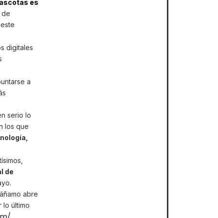
scotas es
o de
 este
 digitales
s
puntarse a
ás
n serio lo
n los que
nología,
ísimos,
l de
ayo.
 Cáñamo abre
 lo último
om/