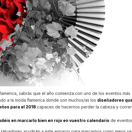
a flamenca, sabrás que el año comienza con uno de los eventos más
ado a la moda flamenca donde son muchos/as los
diseñadores qu
eños para el 2018
capaces de hacernos perder la cabeza y corre
udéis en marcarlo bien en rojo en vuestro calendario
de eventos
tatuadores acudirán a este espacio para marcarnos como mejor se 