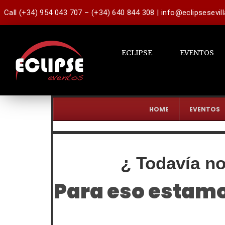
Call (+34) 954 043 707 – (+34) 640 844 308 | info@eclipsesevil
ECLIPSE
EVENTOS
HOME
EVENTOS
¿ Todavía no
Para eso estamo