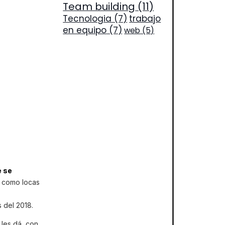
Team building
(11)
Tecnologia
(7)
trabajo
en equipo
(7)
web
(5)
e se
r como locas
 del 2018.
les dá, con