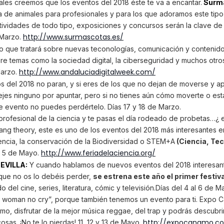
ales creemos que los eventos del 2018 éste te va a encantar.
Surma
 de animales para profesionales y para los que adoramos este tip
ctividades de todo tipo, exposiciones y concursos serán la clave de
http://www.surmascotas.es/
 Marzo.
 que tratará sobre nuevas teconologías, comunicación y contenidos
e temas como la sociedad digital, la ciberseguridad y muchos otro
http://www.andaluciadigitalweek.com/
 Marzo.
 del 2018 no paran, y si eres de los que no dejan de moverse y a
dejes ninguno por apuntar, pero si no tienes aún cómo moverte o est
 evento no puedes perdértelo. Días 17 y 18 de Marzo.
profesional de la ciencia y te pasas el día rodeado de probetas…¿ e
bang theory, este es uno de los eventos del 2018 más interesantes e
encia, la conservación de la Biodiversidad o STEM+A
(Ciencia, Tec
http://www.feriadelaciencia.org/
y 5 de Mayo.
SEVILLA:
Y cuando hablamos de nuevos eventos del 2018 interesant
ue no os lo debéis perder,
se estrena este año el primer festiva
del cine, series, literatura, cómic y televisión.Días del 4 al 6 de M
No woman no cry”, porque también tenemos un evento para ti. Expo
mo, disfrutar de la mejor música reggae, del trap y podrás descubrir
http://expocanamo.c
osas. ¡No te lo pierdas! 11, 12 y 13 de Mayo.