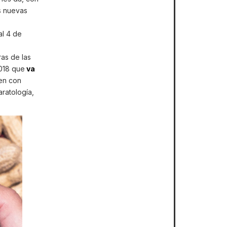
s nuevas
al 4 de
ras de las
018 que
va
en con
aratología,