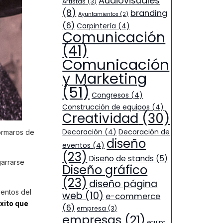
Audiovisuales
Artistas
(3)
(8)
branding
Ayuntamientos
(2)
(6)
Carpintería
(4)
Comunicación
(41)
Comunicación
y Marketing
(51)
Congresos
(4)
Construcción de equipos
(4)
Creatividad
(30)
Decoración
(4)
Decoración de
ormaros de
diseño
eventos
(4)
(23)
Diseño de stands
(5)
garrarse
Diseño gráfico
(23)
diseño página
entos del
web
(10)
e-commerce
xito que
(6)
empresa
(3)
empresas
(21)
equipo