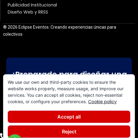
Publicidad Institucional
Diseño Web y RRSS
® 2026 Eclipse Eventos. Creando experiencias únicas para
colectivos
¿Preparado para diseñar una
experiencia a medida?
We use our own and third-party cookies to ensure the
website works properly, measure usage, and improve our
services. You can accept all cookies, reject non-essential
CONTACTA CON NOSOTROS
Cookie policy
cookies, or configure your preferences.
Accept all
Reject
+34 640 844 308