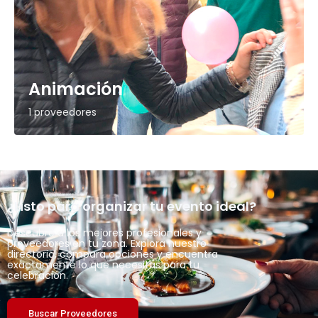
Animación
1 proveedores
¿Listo para organizar tu evento ideal?
Descubre a los mejores profesionales y
proveedores en tu zona. Explora nuestro
directorio, compara opciones y encuentra
exactamente lo que necesitas para tu
celebración.
Buscar Proveedores