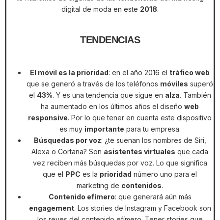
digital de moda en este
2018
.
TENDENCIAS
El móvil es la prioridad
: en el año 2016 el
tráfico web
que se generó a través de los teléfonos
móviles
superó
el
43%
. Y es una tendencia que sigue en
alza
. También
ha aumentado en los últimos años el diseño
web
responsive
. Por lo que tener en cuenta este dispositivo
es muy
importante
para tu empresa.
Búsquedas por voz
: ¿te suenan los nombres de Siri,
Alexa o Cortana? Son
asistentes virtuales
que cada
vez reciben más búsquedas por voz. Lo que significa
que el
PPC
es la
prioridad
número uno para el
marketing de
contenidos
.
Contenido efímero
: que generará aún más
engagement
. Los stories de Instagram y Facebook son
los reyes del contenido efímero. Tener stories que