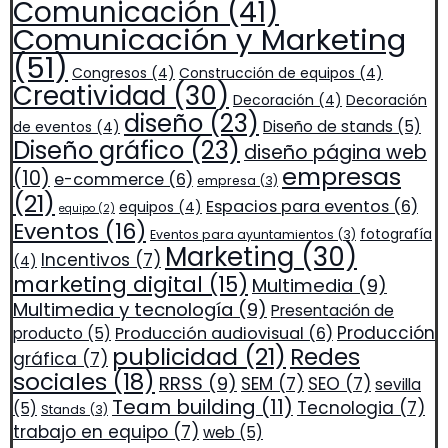
Comunicación
(41)
Comunicación y Marketing
(51)
Congresos
(4)
Construcción de equipos
(4)
Creatividad
(30)
Decoración
(4)
Decoración
diseño
(23)
Diseño de stands
(5)
de eventos
(4)
Diseño gráfico
(23)
diseño página web
empresas
(10)
e-commerce
(6)
empresa
(3)
(21)
Espacios para eventos
(6)
equipos
(4)
equipo
(2)
Eventos
(16)
fotografía
Eventos para ayuntamientos
(3)
Marketing
(30)
Incentivos
(7)
(4)
marketing digital
(15)
Multimedia
(9)
Multimedia y tecnología
(9)
Presentación de
Producción
Producción audiovisual
(6)
producto
(5)
publicidad
(21)
Redes
gráfica
(7)
sociales
(18)
RRSS
(9)
SEM
(7)
SEO
(7)
sevilla
Team building
(11)
Tecnologia
(7)
(5)
Stands
(3)
trabajo en equipo
(7)
web
(5)