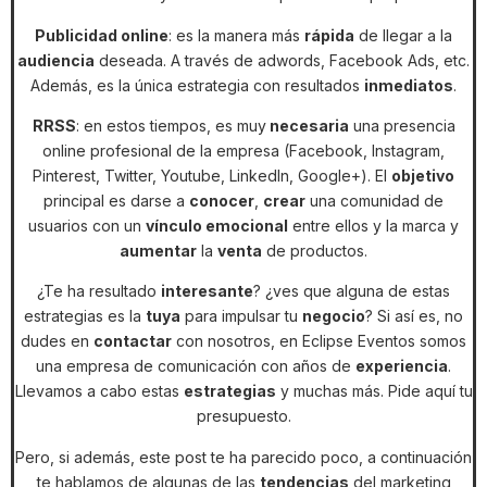
Publicidad online
: es la manera más
rápida
de llegar a la
audiencia
deseada. A través de adwords, Facebook Ads, etc.
Además, es la única estrategia con resultados
inmediatos
.
RRSS
: en estos tiempos, es muy
necesaria
una presencia
online profesional de la empresa (Facebook, Instagram,
Pinterest, Twitter, Youtube, Linkedln, Google+). El
objetivo
principal es darse a
conocer
,
crear
una comunidad de
usuarios con un
vínculo emocional
entre ellos y la marca y
aumentar
la
venta
de productos.
¿Te ha resultado
interesante
? ¿ves que alguna de estas
estrategias es la
tuya
para impulsar tu
negocio
? Si así es, no
dudes en
contactar
con nosotros, en Eclipse Eventos somos
una empresa de comunicación con años de
experiencia
.
Llevamos a cabo estas
estrategias
y muchas más. Pide aquí tu
presupuesto.
Pero, si además, este post te ha parecido poco, a continuación
te hablamos de algunas de las
tendencias
del marketing