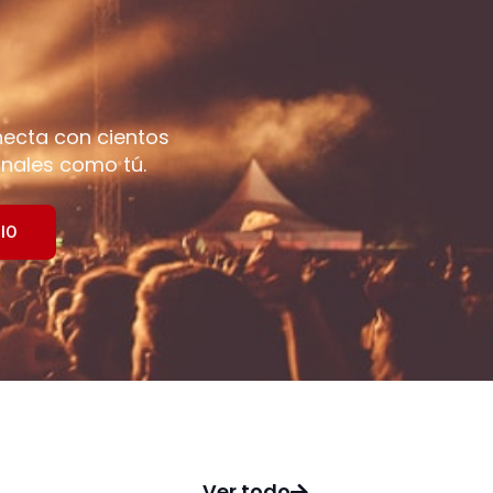
necta con cientos
nales como tú.
IO
Ver todo