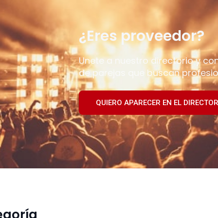
¿Eres proveedor?
Unete a nuestro directorio y co
de parejas que buscan profesio
QUIERO APARECER EN EL DIRECTOR
egoría