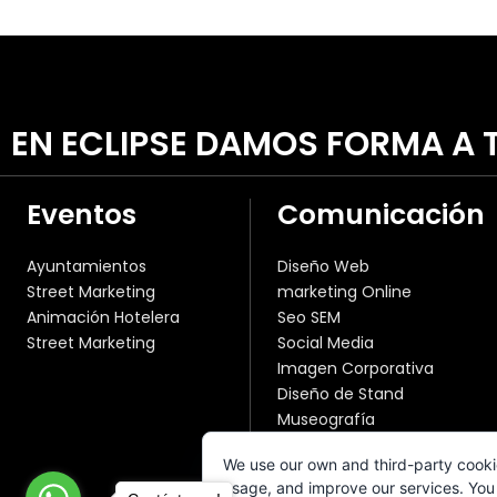
EN ECLIPSE DAMOS FORMA A T
Eventos
Comunicación
Ayuntamientos
Diseño Web
Street Marketing
marketing Online
Animación Hotelera
Seo SEM
Street Marketing
Social Media
Imagen Corporativa
Diseño de Stand
Museografía
Publicidad Convencional
We use our own and third-party cooki
Fotografía y Vídeo
usage, and improve our services. You 