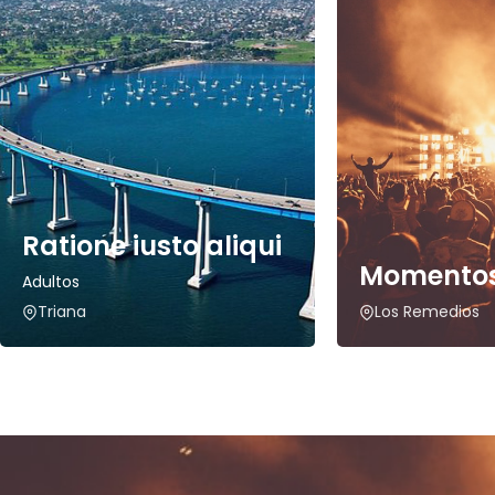
Ratione iusto aliqui
Momentos
Adultos
Triana
Los Remedios