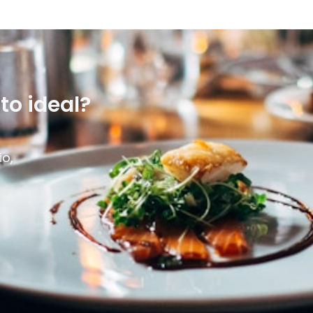
to ideal?
io,