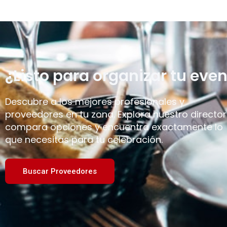
¿Listo para organizar tu even
Descubre a los mejores profesionales y
proveedores en tu zona. Explora nuestro director
compara opciones y encuentra exactamente lo
que necesitas para tu celebración.
Buscar Proveedores