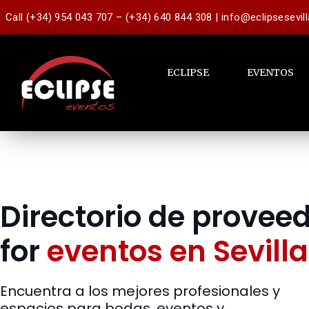
Call (+34) 954 043 707 – (+34) 640 844 308 | info@eclipsesevil
ECLIPSE
EVENTOS
Directorio de provee
for
eventos en Sevilla
Encuentra a los mejores profesionales y
espacios para bodas, eventos y