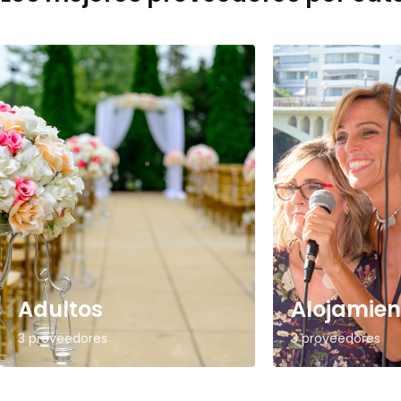
Adultos
Alojamien
3 proveedores
3 proveedores