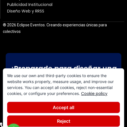
Publicidad Institucional
Diseño Web y RRSS
® 2026 Eclipse Eventos. Creando experiencias únicas para
colectivos
¿Preparado para diseñar una
experiencia a medida?
We use our own and third-party cookies to ensure the
website works properly, measure usage, and improve our
services. You can accept all cookies, reject non-essential
CONTACTA CON NOSOTROS
Cookie policy
cookies, or configure your preferences.
Accept all
Reject
+34 640 844 308