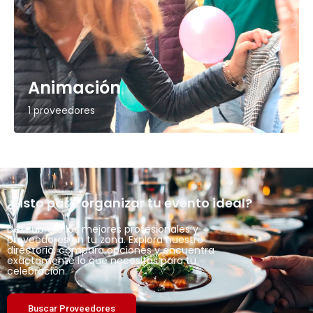
Animación
1 proveedores
¿Listo para organizar tu evento ideal?
Descubre a los mejores profesionales y
proveedores en tu zona. Explora nuestro
directorio, compara opciones y encuentra
exactamente lo que necesitas para tu
celebración.
Buscar Proveedores