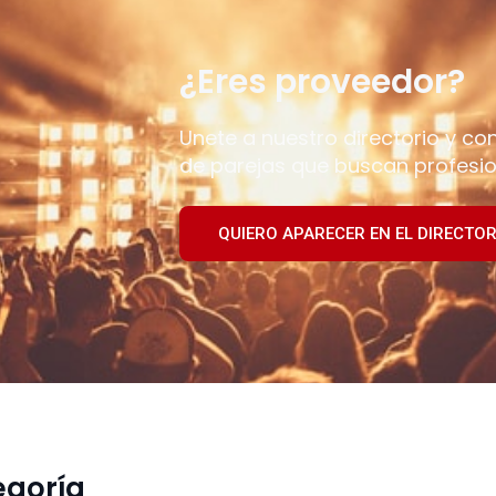
¿Eres proveedor?
Unete a nuestro directorio y co
de parejas que buscan profesio
QUIERO APARECER EN EL DIRECTOR
egoría