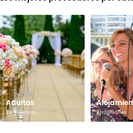
Adultos
Alojamien
2 proveedores
2 proveedores