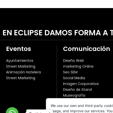
EN ECLIPSE DAMOS FORMA A T
Eventos
Comunicación
Ayuntamientos
Diseño Web
Street Marketing
marketing Online
Animación Hotelera
Seo SEM
Street Marketing
Social Media
Imagen Corporativa
Diseño de Stand
Museografía
Publicidad Convencional
We use our own and third-party cooki
Fotografía y Vídeo
usage, and improve our services. You 