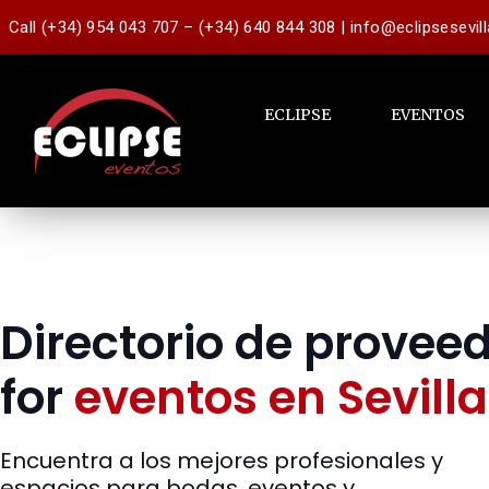
Call (+34) 954 043 707 – (+34) 640 844 308 | info@eclipsesevil
ECLIPSE
EVENTOS
Directorio de provee
for
eventos en Sevilla
Encuentra a los mejores profesionales y
espacios para bodas, eventos y