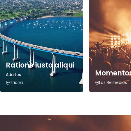
Ratione iusto aliqui
Momentos
Adultos
Triana
Los Remedios