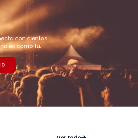
necta con cientos
nales como tú.
IO
Ver todo