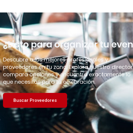
¿Listo para organizar tu even
Descubre a los mejores profesionales y
proveedores en tu zona. Explora nuestro director
compara opciones y encuentra exactamente lo
que necesitas para tu celebración.
Buscar Proveedores