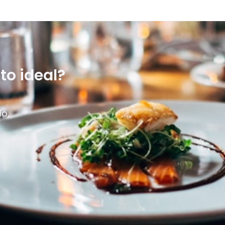
to ideal?
io,