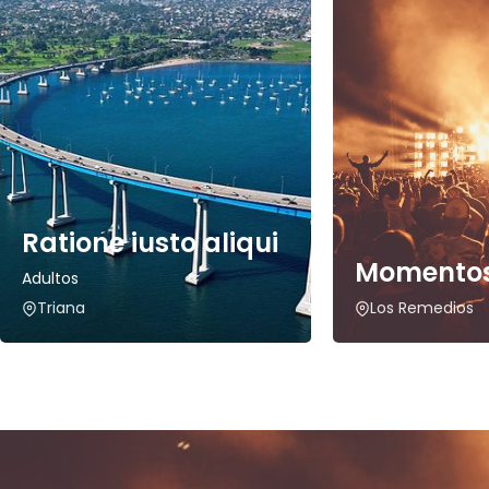
Ratione iusto aliqui
Momentos
Adultos
Triana
Los Remedios