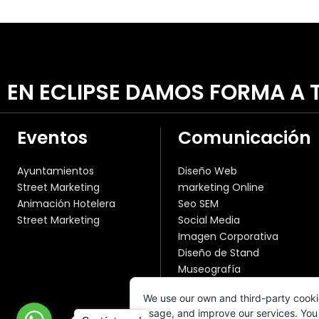
EN ECLIPSE DAMOS FORMA A T
Eventos
Comunicación
Ayuntamientos
Diseño Web
Street Marketing
marketing Online
Animación Hotelera
Seo SEM
Street Marketing
Social Media
Imagen Corporativa
Diseño de Stand
Museografía
Publicidad Convencional
We use our own and third-party cooki
Fotografía y Vídeo
usage, and improve our services. You 