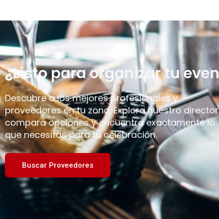
¿Listo para organizar tu even
Descubre a los mejores profesionales y
proveedores en tu zona. Explora nuestro director
compara opciones y encuentra exactamente lo
que necesitas para tu celebración.
Buscar Proveedores