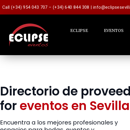
Call (+34) 954 043 707 – (+34) 640 844 308 | info@eclipsesevil
ECLIPSE
EVENTOS
Directorio de provee
for
eventos en Sevilla
Encuentra a los mejores profesionales y
espacios para bodas, eventos y