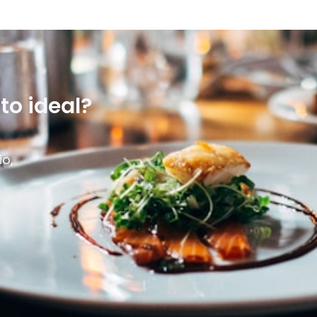
to ideal?
io,