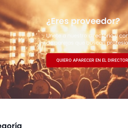
¿Eres proveedor?
Unete a nuestro directorio y co
de parejas que buscan profesio
QUIERO APARECER EN EL DIRECTOR
egoría