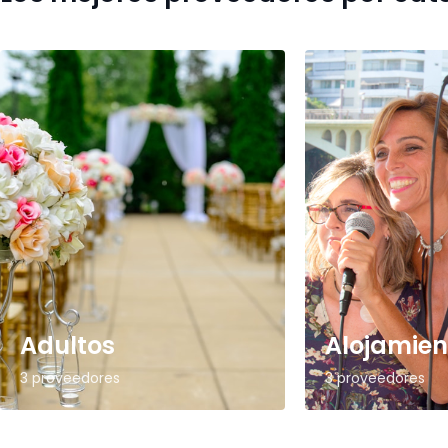
Adultos
Alojamien
3 proveedores
3 proveedores