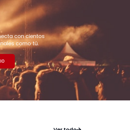
necta con cientos
nales como tú.
IO
Ver todo