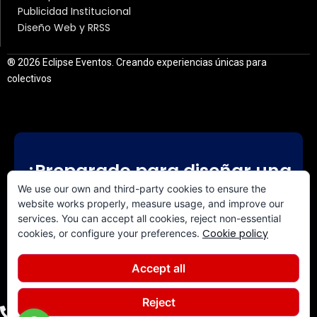
Publicidad Institucional
Diseño Web y RRSS
® 2026 Eclipse Eventos. Creando experiencias únicas para
colectivos
¿Preparado para diseñar una
experiencia a medida?
We use our own and third-party cookies to ensure the
website works properly, measure usage, and improve our
services. You can accept all cookies, reject non-essential
CONTACTA CON NOSOTROS
Cookie policy
cookies, or configure your preferences.
Accept all
Reject
+34 640 844 308