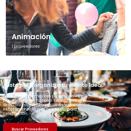
Animación
1 proveedores
¿Listo para organizar tu evento ideal?
Descubre a los mejores profesionales y
proveedores en tu zona. Explora nuestro
directorio, compara opciones y encuentra
exactamente lo que necesitas para tu
celebración.
Buscar Proveedores