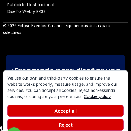
Publicidad Institucional
Diseño Web y RRSS
® 2026 Eclipse Eventos. Creando experiencias únicas para
colectivos
¿Preparado para diseñar una
experiencia a medida?
We use our own and third-party cookies to ensure the
website works properly, measure usage, and improve our
services. You can accept all cookies, reject non-essential
CONTACTA CON NOSOTROS
Cookie policy
cookies, or configure your preferences.
Accept all
Reject
+34 640 844 308