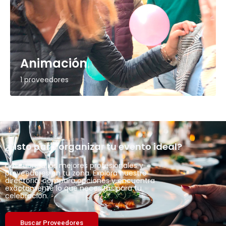
Animación
1 proveedores
¿Listo para organizar tu evento ideal?
Descubre a los mejores profesionales y
proveedores en tu zona. Explora nuestro
directorio, compara opciones y encuentra
exactamente lo que necesitas para tu
celebración.
Buscar Proveedores