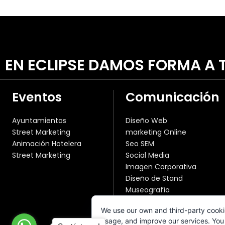
EN ECLIPSE DAMOS FORMA A T
Eventos
Comunicación
Ayuntamientos
Diseño Web
Street Marketing
marketing Online
Animación Hotelera
Seo SEM
Street Marketing
Social Media
Imagen Corporativa
Diseño de Stand
Museografía
Publicidad Convencional
We use our own and third-party cooki
Fotografía y Vídeo
usage, and improve our services. You 