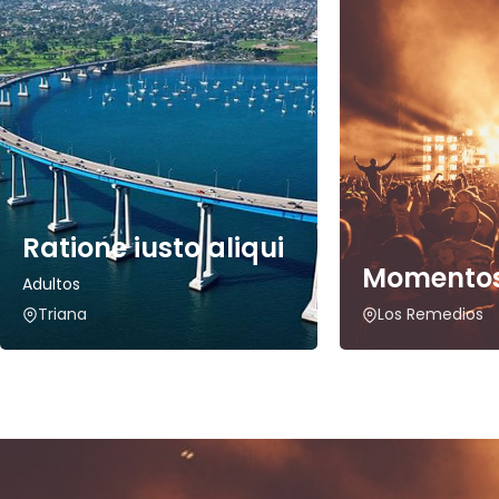
Ratione iusto aliqui
Momentos
Adultos
Triana
Los Remedios