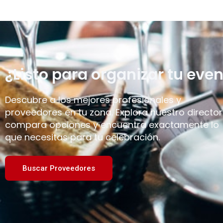
¿Listo para organizar tu even
Descubre a los mejores profesionales y
proveedores en tu zona. Explora nuestro director
compara opciones y encuentra exactamente lo
que necesitas para tu celebración.
Buscar Proveedores