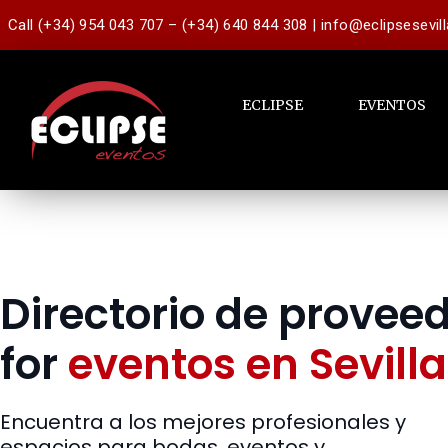
Call (+34) 954 043 707 – (+34) 640 844 308 | info@eclipsesevil
ECLIPSE
EVENTOS
Directorio de provee
for
eventos en Sevilla
Encuentra a los mejores profesionales y
espacios para bodas, eventos y