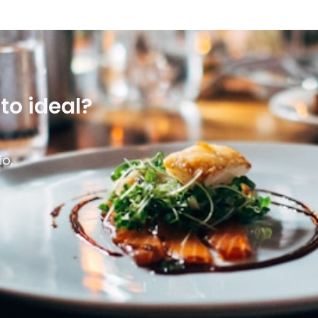
to ideal?
io,