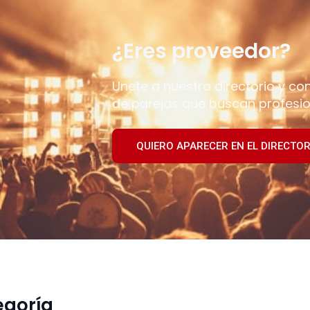
¿Eres proveedor?
Unete a nuestro directorio y co
de parejas que buscan profesio
QUIERO APARECER EN EL DIRECTOR
egoría