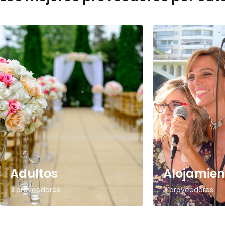
Adultos
Alojamien
3 proveedores
3 proveedores