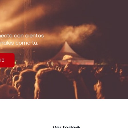
necta con cientos
nales como tú.
IO
Ver todo