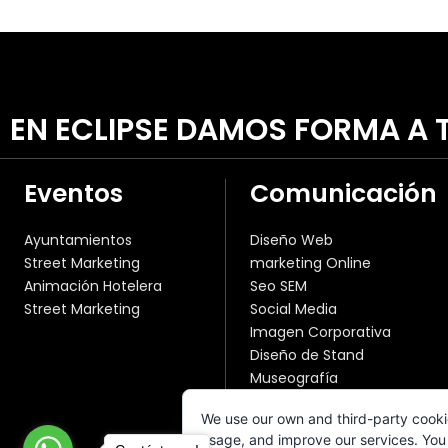
EN ECLIPSE DAMOS FORMA A T
Eventos
Comunicación
Ayuntamientos
Diseño Web
Street Marketing
marketing Online
Animación Hotelera
Seo SEM
Street Marketing
Social Media
Imagen Corporativa
Diseño de Stand
Museografía
Publicidad Convencional
We use our own and third-party cooki
Fotografía y Vídeo
usage, and improve our services. You 