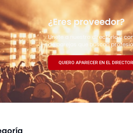
¿Eres proveedor?
Unete a nuestro directorio y co
de parejas que buscan profesio
QUIERO APARECER EN EL DIRECTOR
egoría