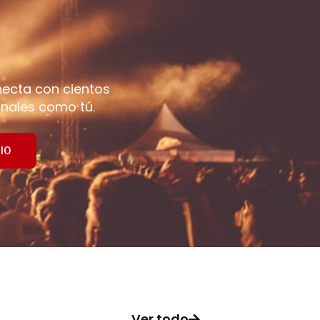
necta con cientos
nales como tú.
IO
Ver todo