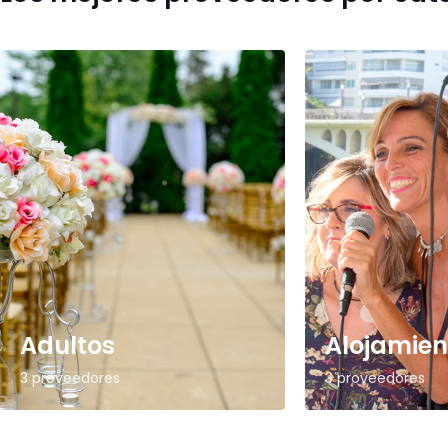
Adultos
Alojamien
3 proveedores
3 proveedores