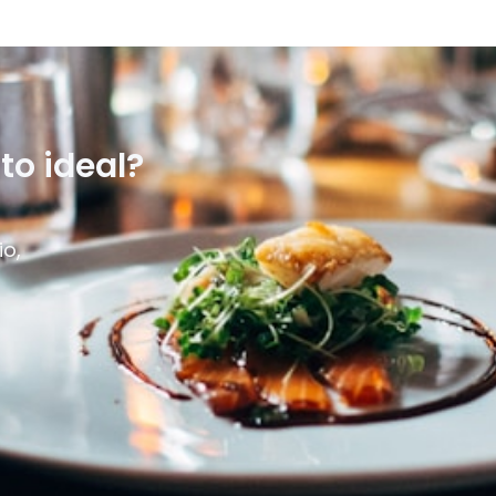
to ideal?
io,