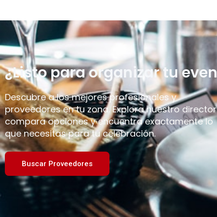
¿Listo para organizar tu even
Descubre a los mejores profesionales y
proveedores en tu zona. Explora nuestro director
compara opciones y encuentra exactamente lo
que necesitas para tu celebración.
Buscar Proveedores