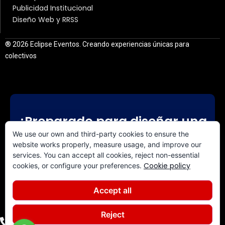
Publicidad Institucional
Diseño Web y RRSS
® 2026 Eclipse Eventos. Creando experiencias únicas para
colectivos
¿Preparado para diseñar una
experiencia a medida?
We use our own and third-party cookies to ensure the
website works properly, measure usage, and improve our
services. You can accept all cookies, reject non-essential
CONTACTA CON NOSOTROS
Cookie policy
cookies, or configure your preferences.
Accept all
Reject
+34 640 844 308