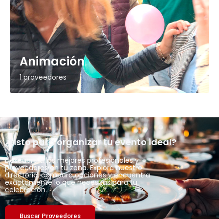
Animación
1 proveedores
¿Listo para organizar tu evento ideal?
Descubre a los mejores profesionales y
proveedores en tu zona. Explora nuestro
directorio, compara opciones y encuentra
exactamente lo que necesitas para tu
celebración.
Buscar Proveedores