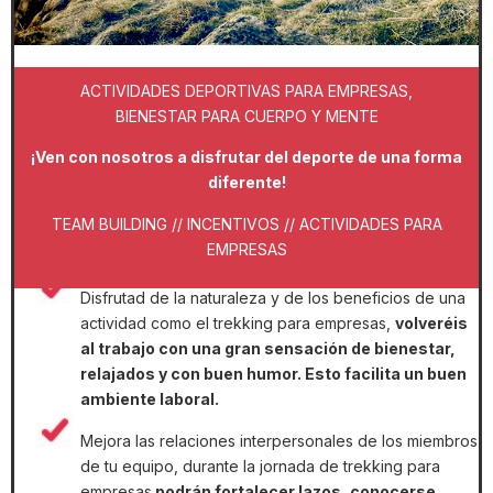
ACTIVIDADES DEPORTIVAS PARA EMPRESAS,
BIENESTAR PARA CUERPO Y MENTE
¡Ven con nosotros a disfrutar del deporte de una forma
diferente!
TEAM BUILDING // INCENTIVOS // ACTIVIDADES PARA
EMPRESAS
Disfrutad de la naturaleza y de los beneficios de una
actividad como el trekking para empresas,
volveréis
al trabajo con una gran sensación de bienestar,
relajados y con buen humor. Esto facilita un buen
ambiente laboral.
Mejora las relaciones interpersonales de los miembros
de tu equipo, durante la jornada de trekking para
empresas
podrán fortalecer lazos, conocerse