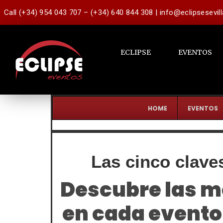
Call (+34) 954 043 707 – (+34) 640 844 308 | info@eclipsesevil
ECLIPSE
EVENTOS
HOME
EVENTOS
Las cinco clave
Descubre las m
en cada evento, 