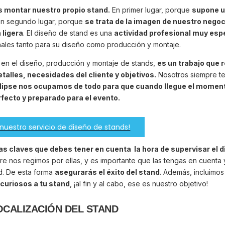
s montar nuestro propio stand.
En primer lugar, porque
supone u
 en segundo lugar, porque
se trata de la imagen de nuestro negoc
 ligera
. El diseño de stand es una
actividad profesional muy esp
ales tanto para su diseño como producción y montaje.
o en el diseño, producción y montaje de stands,
es un trabajo que 
talles, necesidades del cliente y objetivos.
Nosotros siempre t
lipse nos ocupamos de todo para que cuando llegue el moment
rfecto y preparado para el evento.
nuestro servicio de diseño de stands!
s claves que debes tener en cuenta la hora de supervisar el d
re nos regimos por ellas, y es importante que las tengas en cuenta
nd. De esta forma
asegurarás el éxito del stand.
Además, incluimo
 curiosos a tu stand
, ¡al fin y al cabo, ese es nuestro objetivo!
OCALIZACIÓN DEL STAND