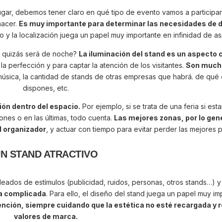
ugar, debemos tener claro en qué tipo de evento vamos a participar
hacer.
Es muy importante para determinar las necesidades de 
 y la localización juega un papel muy importante en infinidad de a
e o quizás será de noche?
La iluminación del stand es un aspecto 
a perfección y para captar la atención de los visitantes.
Son much
y música, la cantidad de stands de otras empresas que habrá. de qué
dispones, etc.
ón dentro del espacio.
Por ejemplo, si se trata de una feria si es
iones o en las últimas, todo cuenta.
Las mejores zonas, por lo gene
l organizador
, y actuar con tiempo para evitar perder las mejores 
N STAND ATRACTIVO
deados de estímulos (publicidad, ruidos, personas, otros stands…) y
ea complicada
. Para ello, el diseño del stand juega un papel muy im
ención, siempre cuidando que la estética no esté recargada y 
valores de marca.