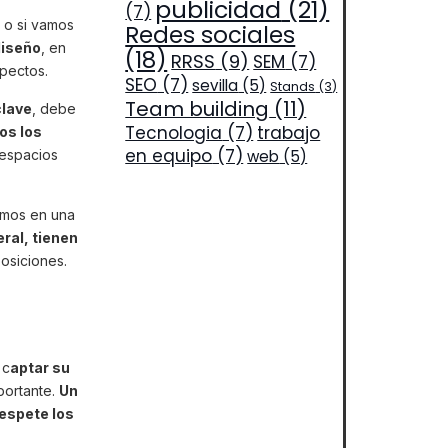
publicidad
(21)
(7)
 o si vamos
Redes sociales
diseño
, en
(18)
RRSS
(9)
SEM
(7)
spectos.
SEO
(7)
sevilla
(5)
Stands
(3)
Team building
(11)
clave
, debe
Tecnologia
(7)
trabajo
os los
en equipo
(7)
 espacios
web
(5)
tamos en una
ral, tienen
posiciones.
 c
aptar su
portante.
Un
respete los