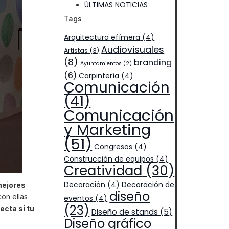
ÚLTIMAS NOTICIAS
Tags
Arquitectura efímera
(4)
Audiovisuales
Artistas
(3)
(8)
branding
Ayuntamientos
(2)
(6)
Carpintería
(4)
Comunicación
(41)
Comunicación
y Marketing
(51)
Congresos
(4)
Construcción de equipos
(4)
Creatividad
(30)
Decoración
(4)
Decoración de
mejores
diseño
con ellas
eventos
(4)
(23)
ecta si tu
Diseño de stands
(5)
Diseño gráfico