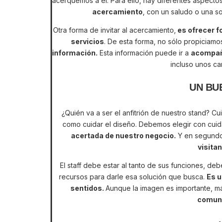
acerquemos a él. Para ello, hay diferentes aspect
acercamiento
, con un saludo o una son
Otra forma de invitar al acercamiento,
es ofrecer f
servicios
. De esta forma, no sólo propiciam
información.
Esta información puede ir a
acompañ
incluso unos car
UN BU
¿Quién va a ser el anfitrión de nuestro stand? 
como cuidar el diseño. Debemos elegir con cuida
acertada de nuestro negocio.
Y en segundo
visita
El staff debe estar al tanto de sus funciones, de
recursos para darle esa solución que busca.
Es u
sentidos.
Aunque la imagen es importante, m
comuni